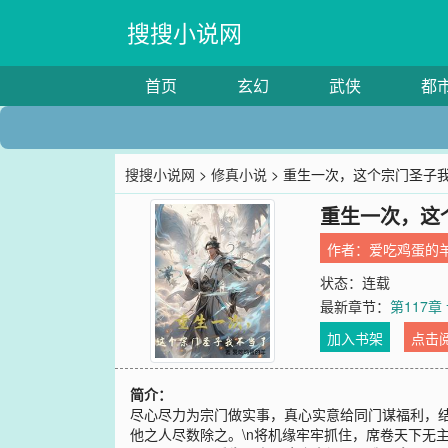
搜搜小说网
首页
玄幻
武侠
都
搜搜小说网
>
修真小说
> 重生一次，这个宗门圣子
重生一次，这
作者：
爱吃鸡蛋的
状态：连载
最新章节：
第117章
加入书架
点击
简介：
尽心尽力为宗门做实事，真心实意给同门谋福利，结
他之人尽数除之。\n将机缘牢牢抓住，席卷天下无