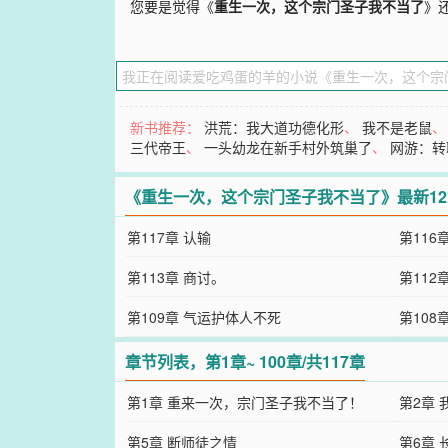
您要是觉得《
重生一次，这个宗门圣子我不当了
》
新书推荐：
洪荒：我大道功德化形
、
我不是老鼠
三代帝王
、
一头幼龙在新手村外筑巢了
、
网游：转
《重生一次，这个宗门圣子我不当了》最新1
第117章 认输
第116
第113章 商讨。
第112
第109章 气运护体人不死
第108
章节列表，第1章~ 100章/共117章
第1章 重来一次，宗门圣子我不当了！
第2章 
第5章 断师徒之情
第6章 