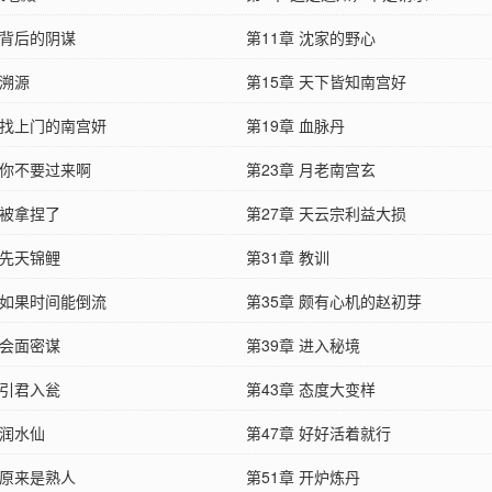
 背后的阴谋
第11章 沈家的野心
 溯源
第15章 天下皆知南宫好
 找上门的南宫妍
第19章 血脉丹
 你不要过来啊
第23章 月老南宫玄
 被拿捏了
第27章 天云宗利益大损
 先天锦鲤
第31章 教训
 如果时间能倒流
第35章 颇有心机的赵初芽
 会面密谋
第39章 进入秘境
 引君入瓮
第43章 态度大变样
 润水仙
第47章 好好活着就行
 原来是熟人
第51章 开炉炼丹