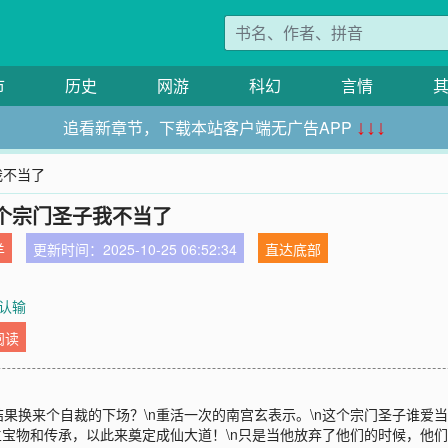
市
历史
网游
科幻
言情
追看新章节，下载本站客户端无广告APP
↓↓↓
我不当了
个宗门圣子我不当了
羊
更新时间：2025-10-25 06:52:34
直达底部
 认输
阅读
果换来个自裁的下场？\n重活一次的南宫玄表示。\n这个宗门圣子谁爱当
主宝物和传承，以此来奠定成仙大道！\n只是当他放弃了他们的时候，他