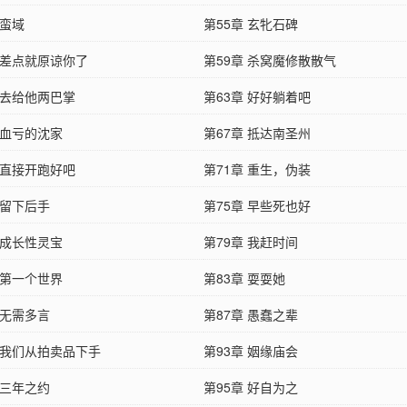
 蛮域
第55章 玄牝石碑
 差点就原谅你了
第59章 杀窝魔修散散气
 去给他两巴掌
第63章 好好躺着吧
 血亏的沈家
第67章 抵达南圣州
 直接开跑好吧
第71章 重生，伪装
 留下后手
第75章 早些死也好
 成长性灵宝
第79章 我赶时间
 第一个世界
第83章 耍耍她
 无需多言
第87章 愚蠢之辈
章 我们从拍卖品下手
第93章 姻缘庙会
 三年之约
第95章 好自为之