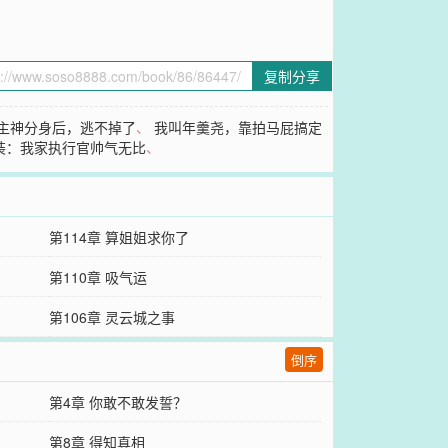
复制分享
主神分身后，逃不掉了
、
我叫年羹尧，靠拍马屁搞定
装：我家执行官帅气无比
、
第114章 算姐姐求你了
第110章 吸气运
第106章 灵云城之事
倒序
第4章 你敢不敢发誓？
第8章 得知真相