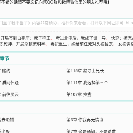
还不错的话请不要忘记向您QQ群和微博微信里的朋友推荐哦！
、
开局签到白袍军：庶子称王
、
考进北电后，我成了世一导
、
快穿：撩完
职死神，开局杀顶流明星
、
毒妃重生，嫁给前任死对头被独宠
、
女扮男
2章节
章 赌约
第115章 赵寻山兄长
章 质问怀疑
第111章 我选择第三个
章 前往灵云
第107章 拉拢
我去退婚
第3章 你我再无情谊
长老殿
第7章 这是通知，不是请求