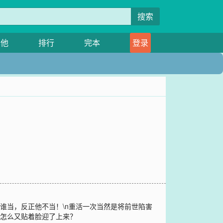
搜索
其他
排行
完本
登录
谁当，反正他不当！\n重活一次当然是将前世陷害
们怎么又贴着脸迎了上来？