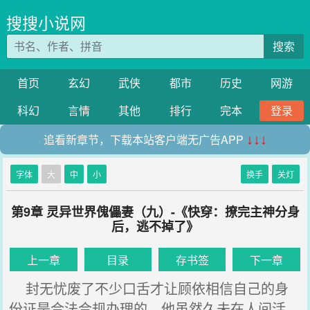
搜搜小说网
搜索
首页
玄幻
武侠
都市
历史
网游
科幻
言情
其他
排行
完本
登录
追看新章节，下载本站客户端无广告APP
↓↓↓
字体
大
中
小
换手
关灯
第9章 灵异世界傀儡妻（九）-《快穿：撩完主神分身
后，逃不掉了》
上一章
目录
存书签
下一章
封无忧废了不少口舌才让顾依相信自己的身
份证是合法合规办理的，他虽然久未在人间活